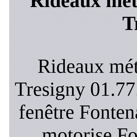
Rideaux met
T
Rideaux mét
Tresigny 01.77
fenêtre Fonten
motorise Fo