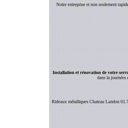
Notre entreprise et non seulement rapi
Installation et rénovation de votre serrur
dans la journées 
Rideaux métalliques Chateau Landon 01.77