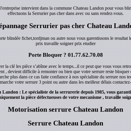
 l'entreprise intervient dans la commune Chateau Landon pour vous blin
effectuons la Serrurier pas cher dans avec ou sans rendez-vous.
épannage Serrurier pas cher Chateau Land
orte blindée fichet,tordjman ou autre nous vous garentissons le resultat le
prix travaille soigner prix etudier
Porte Bloquer ?
01.77.62.70.08
r la clé les pièce s’abîme avec le temps...il ce peut que vous vous retro
ent , devient difficile à remonter ou bien que votre serrure reste bloque
rche plus dans ce cas faite confiance à nos spécialiste du serrure nos 
marche votre serrure 3 point ou autre dans les meilleur délais contacte
andon : Le spécialiste de la serrurerie depuis 1985, vous garantie
iquement la pièce défectueuses de votre mecanisme , travaille soign
Motorisation serrure Chateau Landon
Serrure Chateau Landon