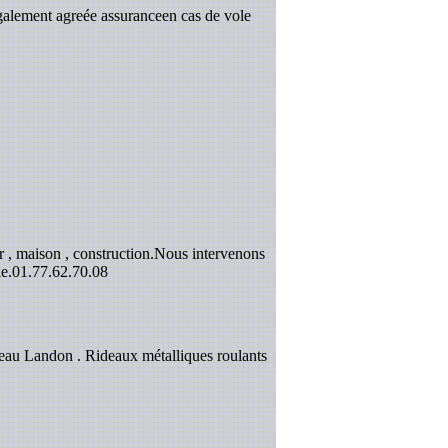
galement agreée assuranceen cas de vole
 , maison , construction.Nous intervenons
e.
01.77.62.70.08
eau Landon . Rideaux métalliques roulants