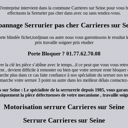
 l'entreprise intervient dans la commune Carrieres sur Seine pour vous 
effectuons la Serrurier pas cher dans avec ou sans rendez-vous.
annage Serrurier pas cher Carrieres sur S
orte blindée fichet,tordjman ou autre nous vous garentissons le resultat le
prix travaille soigner prix etudier
Porte Bloquer ?
01.77.62.70.08
r la clé les pièce s’abîme avec le temps...il ce peut que vous vous retro
ent , devient difficile à remonter ou bien que votre serrure reste bloque
rche plus dans ce cas faite confiance à nos spécialiste du serrure nos 
marche votre serrure 3 point ou autre dans les meilleur délais contacte
ur Seine : Le spécialiste de la serrurerie depuis 1985, vous garant
iquement la pièce défectueuses de votre mecanisme , travaille soign
Motorisation serrure Carrieres sur Seine
Serrure Carrieres sur Seine