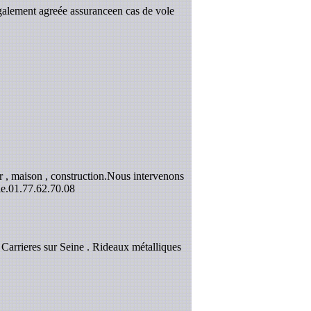
galement agreée assuranceen cas de vole
 , maison , construction.Nous intervenons
e.
01.77.62.70.08
 Carrieres sur Seine . Rideaux métalliques