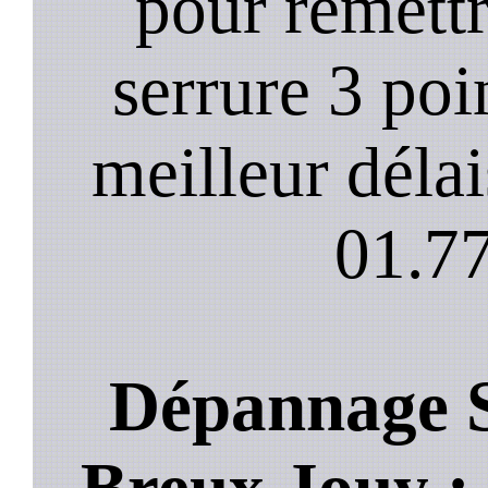
pour remett
serrure 3 poi
meilleur déla
01.77
Dépannage S
Breux Jouy : 