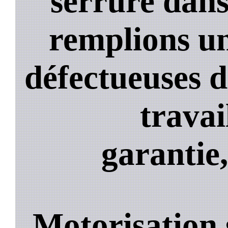
serrure dans
remplions un
défectueuses 
travai
garantie,
Motorisation 