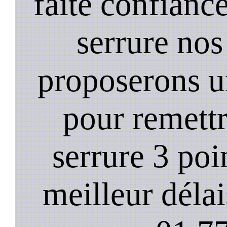
faite confiance
serrure nos
proposerons u
pour remett
serrure 3 poi
meilleur déla