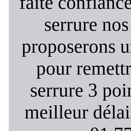
faite confiance
serrure nos
proposerons u
pour remett
serrure 3 poi
meilleur déla