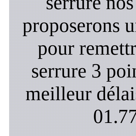
serrure nos
proposerons u
pour remett
serrure 3 poi
meilleur déla
01.77