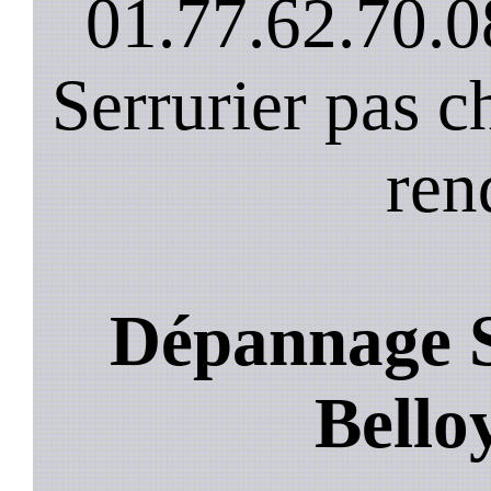
01.77.62.70.0
Serrurier pas c
ren
Dépannage S
Bello