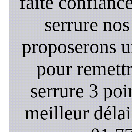
faite confiance
serrure nos
proposerons u
pour remett
serrure 3 poi
meilleur déla