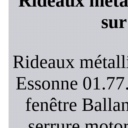
Rideaux metal
sur
Rideaux métall
Essonne 01.77.
fenêtre Balla
serrure motor