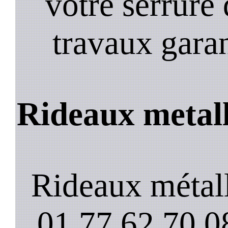
votre serrure 
travaux garan
Rideaux metall
Rideaux métall
01.77.62.70.08