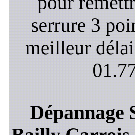
pour remett
serrure 3 poi
meilleur déla
01.77
Dépannage S
Bailly Carrois 