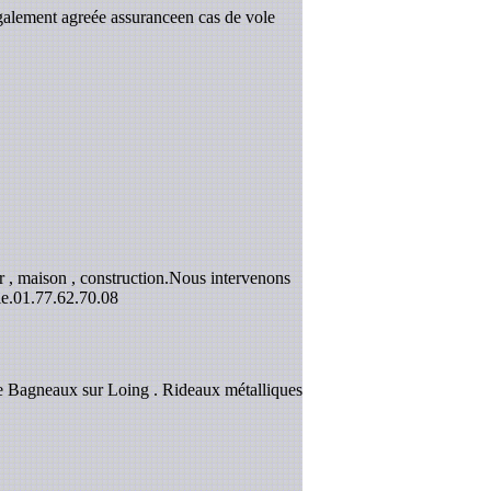
galement agreée assuranceen cas de vole
 , maison , construction.Nous intervenons
e.
01.77.62.70.08
e Bagneaux sur Loing . Rideaux métalliques