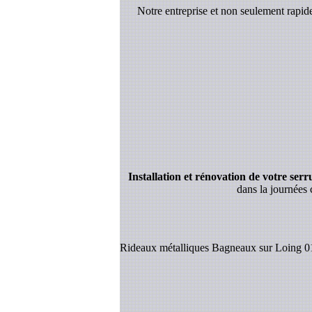
Notre entreprise et non seulement rapi
Installation et rénovation de votre serrur
dans la journées 
Rideaux métalliques Bagneaux sur Loing 01