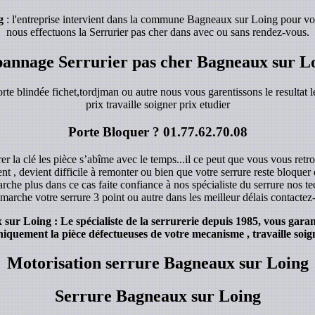
g
: l'entreprise intervient dans la commune Bagneaux sur Loing pour vou
nous effectuons la Serrurier pas cher dans avec ou sans rendez-vous.
annage Serrurier pas cher Bagneaux sur L
orte blindée fichet,tordjman ou autre nous vous garentissons le resultat le
prix travaille soigner prix etudier
Porte Bloquer ?
01.77.62.70.08
r la clé les pièce s’abîme avec le temps...il ce peut que vous vous retro
ent , devient difficile à remonter ou bien que votre serrure reste bloque
rche plus dans ce cas faite confiance à nos spécialiste du serrure nos 
marche votre serrure 3 point ou autre dans les meilleur délais contacte
r Loing : Le spécialiste de la serrurerie depuis 1985, vous garant
iquement la pièce défectueuses de votre mecanisme , travaille soign
Motorisation serrure Bagneaux sur Loing
Serrure Bagneaux sur Loing